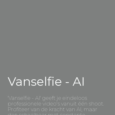
Vanselfie - AI
'Vanselfie - AI' geeft je eindeloos
professionele video’s vanuit één shoot.
Profiteer van de kracht van AI, maar
dan schaalbaar met constante