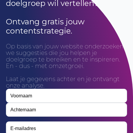
doelgroep wil vertellen?
Ontvang gratis jouw
contentstrategie.
Op basis van jouw website onderzoeken
we suggesties die jou helpen je
doelgroep te bereiken en te inspireren.
En - dus - met omzetgroei.
Laat je gegevens achter en je ontvangt
onze analyse.
Je
naam
(Vereist)
Voornaam
Achternaam
Je e-
mailadres
(Vereist)