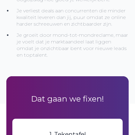
Je verliest deals aan concurrenten die minder
kwaliteit leveren dan jij, puur omdat ze online
harder schreeuwen en zichtbaarder zijn.
Je groeit door mond-tot-mondreclame, maar
je voelt dat je marktaandeel laat liggen
omdat je onzichtbaar bent voor nieuwe leads
en toptalent.
Dat gaan we fixen!
1. Tekentafel