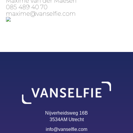
Maxime van der Maesen
085 489 40 70
maxime@vanselfie.com
Nijverheidsweg 16B
3534AM Utrecht
info@vanselfie.com