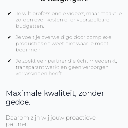
Je wilt professionele video's, maar maakt je
zorgen over kosten of onvoorspelbare
budgetten.
Je voelt je overweldigd door complexe
producties en weet niet waar je moet
beginnen.
Je zoekt een partner die écht meedenkt,
transparant werkt en geen verborgen
verrassingen heeft.
Maximale kwaliteit, zonder
gedoe.
Daarom zijn wij jouw proactieve
partner: